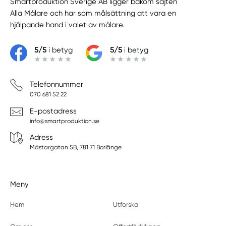
Smartproduktion Sverige AB ligger bakom sajten
Alla Målare
och har som målsättning att vara en
hjälpande hand i valet av målare.
5/5
i betyg
5/5
i betyg
Telefonnummer
070 681 52 22
E-postadress
info@smartproduktion.se
Adress
Mästargatan 5B, 781 71 Borlänge
Meny
Hem
Utforska