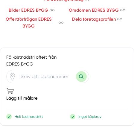
Skärholmen
Bilder EDRES BYGG
Omdömen EDRES BYGG
Skarpnäck
Offertförfrågan EDRES
Dela företagsprofilen
Skogås
BYGG
Sköndal
Södermalm
Södertälje
Sollentuna
Få kostnadsfri offert från
Solna
EDRES BYGG
Sorunda
Spånga
Stavsnäs
Stenhamra
Lägg till målare
Stockholm
Stockholms län
Stocksund
Helt kostnadsfritt
Inget köpkrav
Stora Vika
Sundbyberg