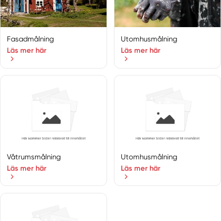
Edsbro
Ekerö
Enebyberg
Fasadmålning
Utomhusmålning
Enhörna
Läs mer här
Läs mer här
Enskededalen
Färentuna
Farsta
Furusund
Grödinge
Gustavsberg
Hägersten
Hallstavik
Våtrumsmålning
Utomhusmålning
Hässelby
Läs mer här
Läs mer här
Högdalen
Hölö
Huddinge
Ingarö