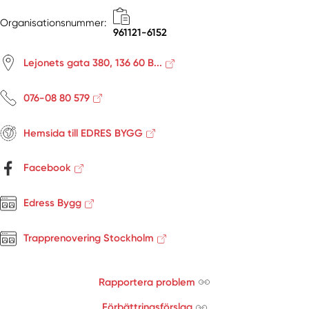
Nynäshamn
Organisationsnummer:
961121-6152
Ösmo
Österåker
Lejonets gata 380, 136 60 B...
Östermalm
Östermalmsgatan
076-08 80 579
Österskär
Riala
Hemsida till EDRES BYGG
Rimbo
Rönninge
Facebook
Rosersberg
Saltsjöbaden
Edress Bygg
Saltsjö-boo
Saltsjö-duvnäs
Trapprenovering Stockholm
Segeltorp
Segersäng
Rapportera problem
Sigtuna
Skå
Förbättringsförslag