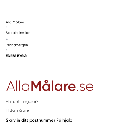
Svartsjö
Täby
Trångsund
Alla Målare
»
Tullinge
Stockholms län
Tumba
»
Tungelsta
Brandbergen
»
Tyresö
EDRES BYGG
Upplands Väsby
Upplands-Väsby
Uttran
Väddö
Vallentuna
Vällingby
Hur det fungerar?
Vårby
Hitta målare
Värmdö
Skriv in ditt postnummer
Få hjälp
Västerhaninge
Vätö