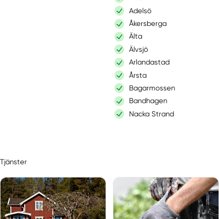
Adelsö
Åkersberga
Älta
Älvsjö
Arlandastad
Årsta
Bagarmossen
Bandhagen
Nacka Strand
Bergshamra
Bro
Bromma
Tjänster
Brottby
Danderyd
Djurhamn
Djursholm
Drottningholm