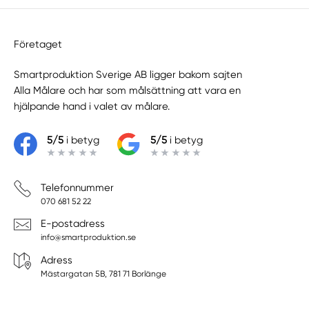
Vaxholm
Företaget
Smartproduktion Sverige AB ligger bakom sajten
Alla Målare
och har som målsättning att vara en
hjälpande hand i valet av målare.
5/5
i betyg
5/5
i betyg
Telefonnummer
070 681 52 22
E-postadress
info@smartproduktion.se
Adress
Mästargatan 5B, 781 71 Borlänge