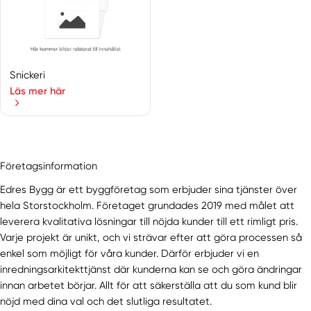
Ingaröstrand
Järfälla
Järna
Johanneshov
Snickeri
Kista
Läs mer här
Kungens Kurva
Kungsängen
Lidingö
Ljusterö
Företagsinformation
Märsta
Edres Bygg är ett byggföretag som erbjuder sina tjänster över
Mölnbo
hela Storstockholm. Företaget grundades 2019 med målet att
Munsö
leverera kvalitativa lösningar till nöjda kunder till ett rimligt pris.
Muskö
Varje projekt är unikt, och vi strävar efter att göra processen så
Norrmalm
enkel som möjligt för våra kunder. Därför erbjuder vi en
inredningsarkitekttjänst där kunderna kan se och göra ändringar
Norrtälje
innan arbetet börjar. Allt för att säkerställa att du som kund blir
Norsborg
nöjd med dina val och det slutliga resultatet.
Nykvarn