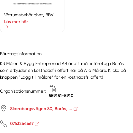
Mariestad
Marstrand
Våtrumsbehörighet, BBV
Masthugget
Läs mer här
Mellerud
Mölndal
Mölndal Östra
Mölnlycke
Företagsinformation
Munkedal
K3 Måleri & Bygg Entreprenad AB är ett måleriföretag i Borås
Nol
som erbjuder en kostnadsfri offert här på Alla Målare. Klicka på
Olofstorp
knappen “Lägg till målare” för en kostnadsfri offert!
Olsfors
Partille
Organisationsnummer:
Rud
559151-5910
Säve
Skaraborgsvägen 80, Borås, ...
Sävedalen
Sjömarken
0763264667
Skara