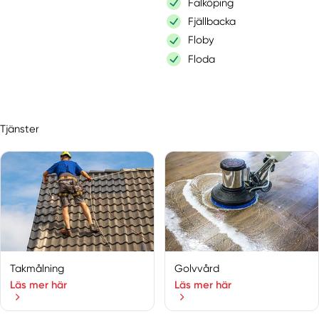
Falköping
Fjällbacka
Floby
Floda
Fristad
Göta
Göteborg
Tjänster
Götene
Gothenburg
Gråbo
Gunnilse
Härryda
Hisings Backa
Hisings Kärra
Hjälteby
Takmålning
Golvvård
Hjo
Läs mer här
Läs mer här
Hönö