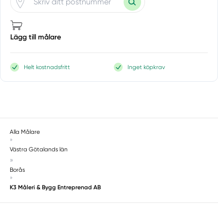
Vargön
Väring
Varnhem
Lägg till målare
Värsås
Västra Frölunda
Västra Götalands län
Helt kostnadsfritt
Inget köpkrav
Ytterby
Alla Målare
»
Västra Götalands län
»
Borås
»
K3 Måleri & Bygg Entreprenad AB