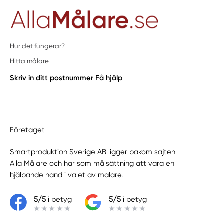
Hur det fungerar?
Hitta målare
Skriv in ditt postnummer
Få hjälp
Företaget
Smartproduktion Sverige AB ligger bakom sajten
Alla Målare
och har som målsättning att vara en
hjälpande hand i valet av målare.
5/5
i betyg
5/5
i betyg