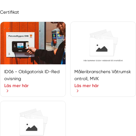
Horred
Hovås
Certifikat
Höviksnäs
Hunnebostrand
Hyssna
Kållered
Klövedal
Kungälv
Kvänum
ID06 - Obligatorisk ID-Red
Måleribranschens Våtrumsk
Landvetter
ovisning
ontroll, MVK
Lerdala
Läs mer här
Läs mer här
Lerum
Lidköping
Lilla Edet
Limmared
Lindome
Lödöse