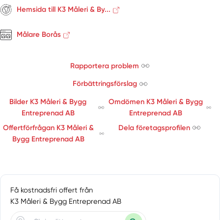
Skärhamn
Hemsida till K3 Måleri & By...
Skene
Skövde
Målare Borås
Sollebrunn
Stenkullen
Rapportera problem
Stora Höga
Surte
Förbättringsförslag
Tidaholm
Bilder K3 Måleri & Bygg
Omdömen K3 Måleri & Bygg
Timmele
Entreprenad AB
Entreprenad AB
Torslanda
Offertförfrågan K3 Måleri &
Dela företagsprofilen
Trollhättan
Bygg Entreprenad AB
Ucklum
Uddevalla
Ulricehamn
Vänersborg
Få kostnadsfri offert från
Vara
K3 Måleri & Bygg Entreprenad AB
Vårgårda