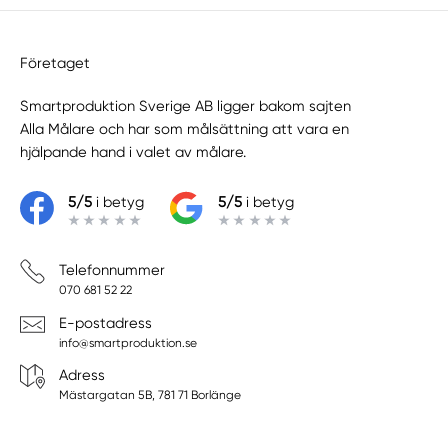
Företaget
Smartproduktion Sverige AB ligger bakom sajten
Alla Målare
och har som målsättning att vara en
hjälpande hand i valet av målare.
5/5
i betyg
5/5
i betyg
Telefonnummer
070 681 52 22
E-postadress
info@smartproduktion.se
Adress
Mästargatan 5B, 781 71 Borlänge