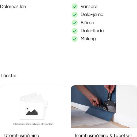
Dalarnas län
Vansbro
Dala-järna
Björbo
Dala-floda
Malung
Tjänster
Utomhusmålning
Inomhusmålning & tapetser