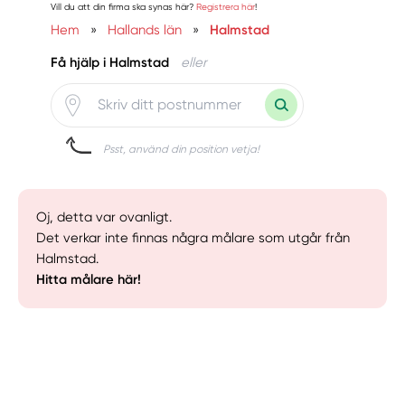
Vill du att din firma ska synas här?
Registrera här
!
Hem
»
Hallands län
»
Halmstad
Få hjälp i Halmstad
eller
Psst, använd din position vetja!
Oj, detta var ovanligt.
Det verkar inte finnas några målare som utgår från
Halmstad.
Hitta målare här!