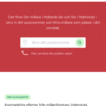
Det finns 0st målare i Hallands län och 0st i Halmstad –
skriv in ditt postnummer och hitta målare som jobbar i ditt
område.
Psst, använd din position vetja!
Helt kostnadsfritt
Kostnadsfria offerter från måleriföretag i Halmstad,