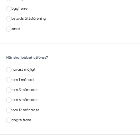
Byggherre
Bostadsrättsförening
Annat
När ska jobbet utföras?
Snarast möjligt
Inom 1 månad
Inom 3 månader
Inom 6 månader
Inom 12 månader
Längre fram