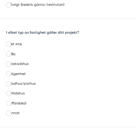
Övrigt (beskriv gärna i textrutan)
I vilket typ av fastighet gäller ditt projekt?
Vet inte
Villa
Bostadshus
Lägenhet
Radhus/parhus
Fritidshus
Affärslokal
Annat