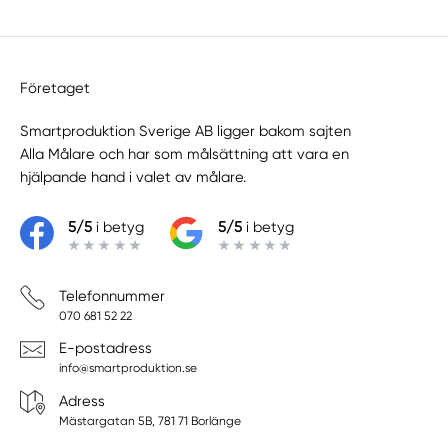
Företaget
Smartproduktion Sverige AB ligger bakom sajten
Alla Målare
och har som målsättning att vara en
hjälpande hand i valet av målare.
5/5
i betyg
5/5
i betyg
Telefonnummer
070 681 52 22
E-postadress
info@smartproduktion.se
Adress
Mästargatan 5B, 781 71 Borlänge