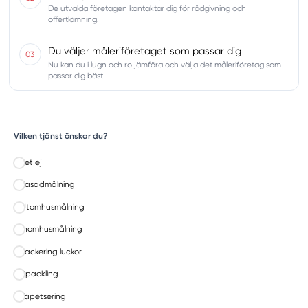
De utvalda företagen kontaktar dig för rådgivning och
offertlämning.
Du väljer måleriföretaget som passar dig
03
Nu kan du i lugn och ro jämföra och välja det måleriföretag som
passar dig bäst.
Vilken tjänst önskar du?
Vet ej
Fasadmålning
Utomhusmålning
Inomhusmålning
Lackering luckor
Spackling
Tapetsering