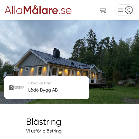
Bilden är från
Lådö Bygg AB
Blästring
Vi utför blästring