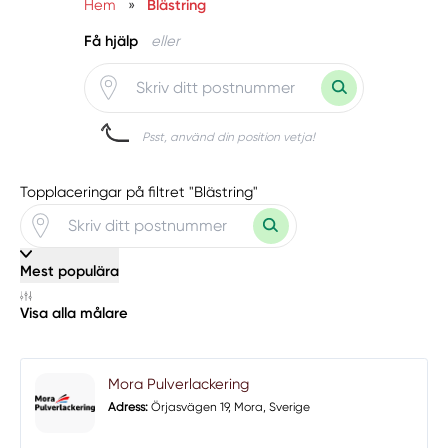
Hem
»
Blästring
Få hjälp
eller
Psst, använd din position vetja!
Topplaceringar på filtret "Blästring"
Mest populära
Visa alla målare
Mora Pulverlackering
Adress:
Örjasvägen 19, Mora, Sverige