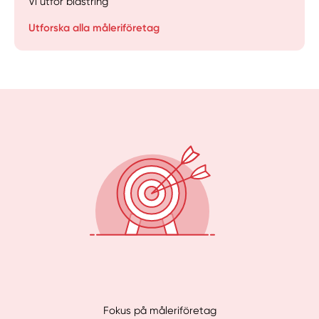
Vi utför blästring
Manuellt
Få hjälp
Utforska alla måleriföretag
Välj tillvägagångssätt
Fokus på måleriföretag