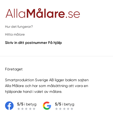
Hur det fungerar?
Hitta målare
Skriv in ditt postnummer
Få hjälp
Företaget
Smartproduktion Sverige AB ligger bakom sajten
Alla Målare
och har som målsättning att vara en
hjälpande hand i valet av målare.
5/5
i betyg
5/5
i betyg