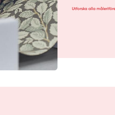
Utforska alla måleriför