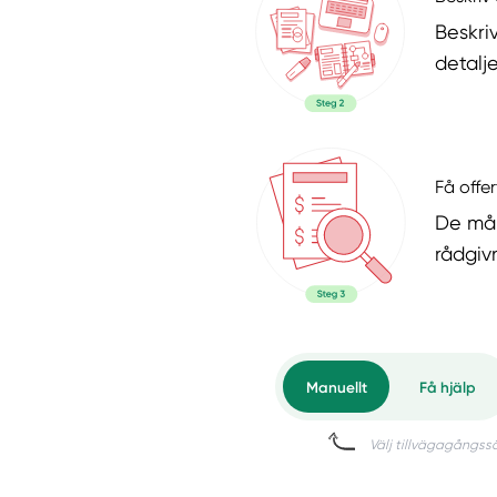
Beskri
detalje
Få offer
De mål
rådgiv