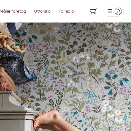
Måleriföretag
Utforska
Få hjälp