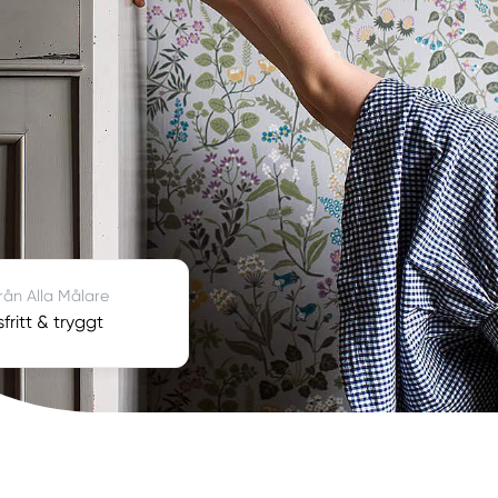
från Alla Målare
fritt & tryggt