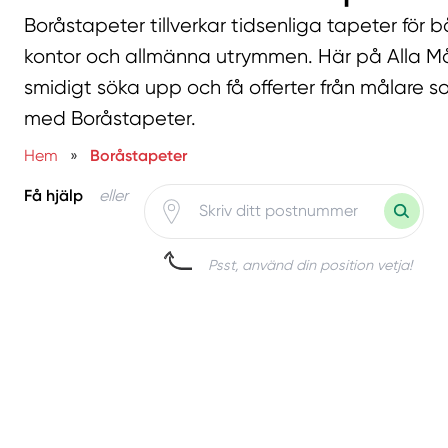
Boråstapeter tillverkar tidsenliga tapeter för
kontor och allmänna utrymmen. Här på Alla M
smidigt söka upp och få offerter från målare
med Boråstapeter.
Hem
»
Boråstapeter
Få hjälp
eller
Psst, använd din position vetja!