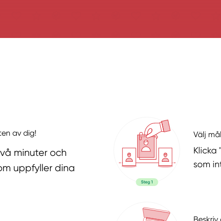
ten av dig!
Välj må
Klicka
två minuter och
som in
om uppfyller dina
Beskriv 