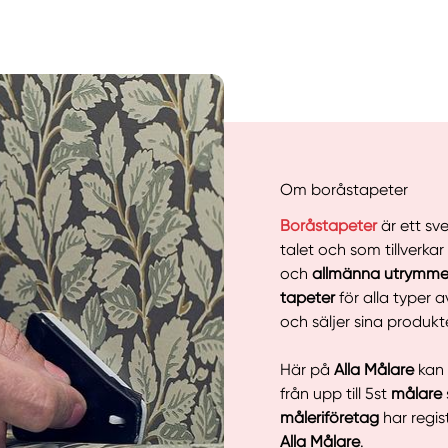
Om boråstapeter
Boråstapeter
är ett s
talet och som tillverkar
och
allmänna utrymm
tapeter
för alla typer 
och säljer sina produkt
Manue
Här på
Alla Målare
kan 
från upp till 5st
målare
måleriföretag
har regi
Alla Målare
.