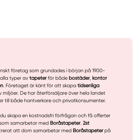
venskt företag som grundades i början på 1900-
 alla typer av
tapeter
för både
bostäder
,
kontor
en
. Företaget är känt för att skapa
tidsenliga
av miljöer. De har återförsäljare över hela landet
er till både hantverkare och privatkonsumenter.
llt
Få hjälp
du skapa en kostnadsfri förfrågan och få offerter
som samarbetar med
Boråstapeter
.
2st
strerat att dom samarbetar med
Boråstapeter
på
Välj tillvägagångssätt