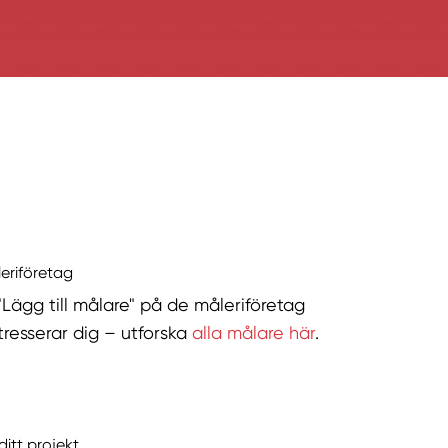
leriföretag
 "Lägg till målare" på de måleriföretag
tresserar dig – utforska
alla målare här
.
ditt projekt