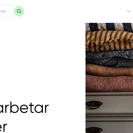
rbetar
r