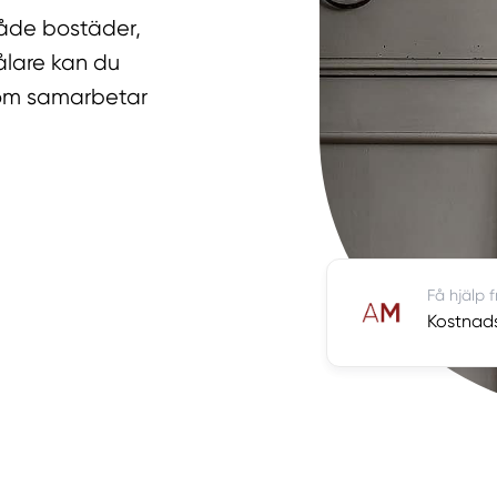
 både bostäder,
ålare kan du
 som samarbetar
Få hjälp 
Kostnads