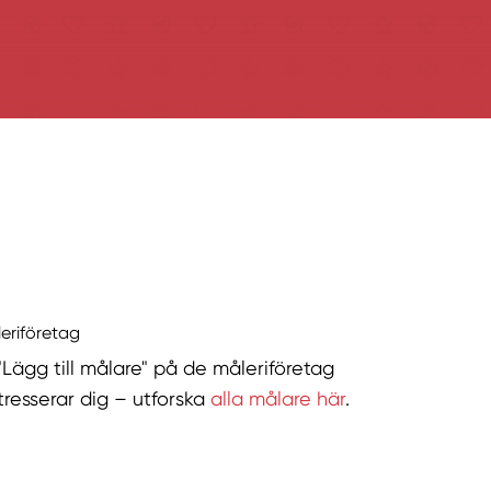
leriföretag
 "Lägg till målare" på de måleriföretag
tresserar dig – utforska
alla målare här
.