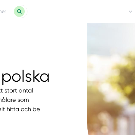
 polska
t stort antal
 målare som
elt hitta och be