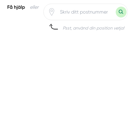
Få hjälp
eller
Psst, använd din position vetja!