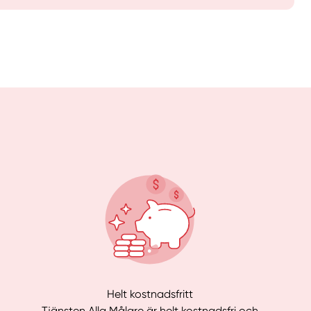
Helt kostnadsfritt
Tjänsten Alla Målare är helt kostnadsfri och