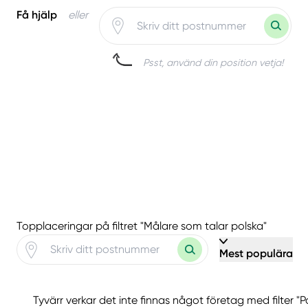
Få hjälp
eller
Psst, använd din position vetja!
Topplaceringar på filtret "Målare som talar polska"
Mest populära
Tyvärr verkar det inte finnas något företag med filter "P