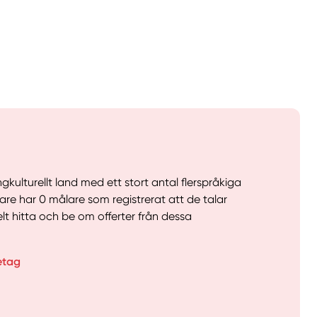
gkulturellt land med ett stort antal flerspråkiga
lare har 0 målare som registrerat att de talar
lt hitta och be om offerter från dessa
llt
Få hjälp
etag
Välj tillvägagångssätt