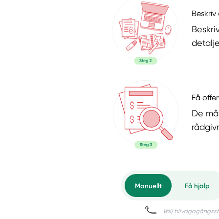
Beskriv 
Beskri
detalje
Få offer
De mål
rådgiv