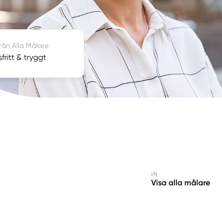
från Alla Målare
fritt & tryggt
Visa alla målare