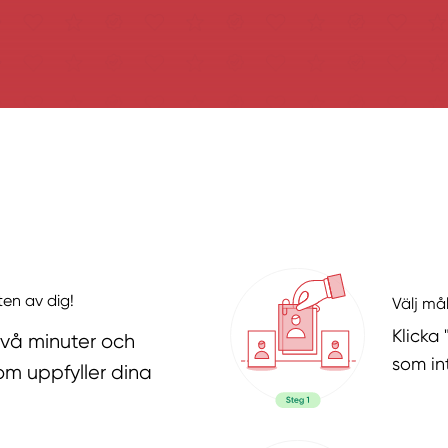
ten av dig!
Välj må
Klicka
två minuter och
som in
om uppfyller dina