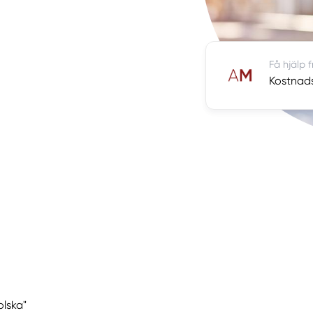
Få hjälp 
Kostnads
olska"