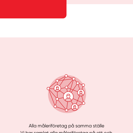
Alla måleriföretag på samma ställe
Vi har samlat alla måleriföretag på ett och