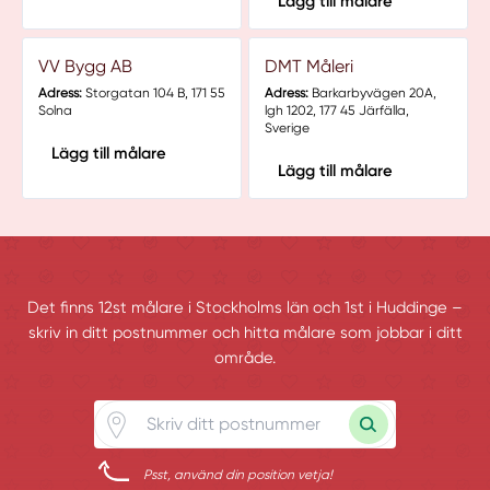
Lägg till målare
VV Bygg AB
DMT Måleri
Adress:
Storgatan 104 B, 171 55
Adress:
Barkarbyvägen 20A,
Solna
lgh 1202, 177 45 Järfälla,
Sverige
Lägg till målare
Lägg till målare
Det finns 12st målare i Stockholms län och 1st i Huddinge –
skriv in ditt postnummer och hitta målare som jobbar i ditt
område.
Psst, använd din position vetja!