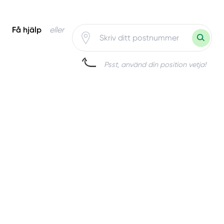
Få hjälp
eller
Psst, använd din position vetja!