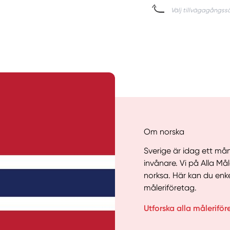
Om norska
Sverige är idag ett mån
invånare. Vi på Alla Må
norksa. Här kan du enk
måleriföretag.
Utforska alla måleriför