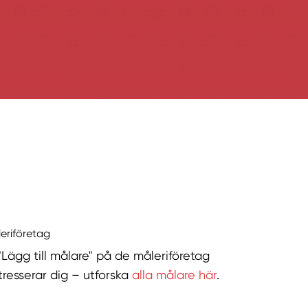
leriföretag
 "Lägg till målare" på de måleriföretag
tresserar dig – utforska
alla målare här
.