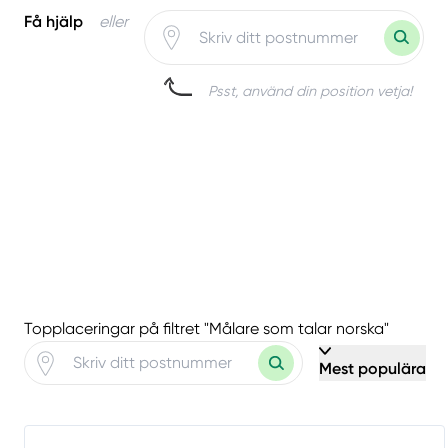
Få hjälp
eller
Psst, använd din position vetja!
Topplaceringar på filtret "Målare som talar norska"
Mest populära