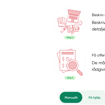
Beskriv 
Beskri
detalje
Få offer
De mål
rådgiv