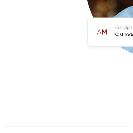
Få hjälp 
Kostnads