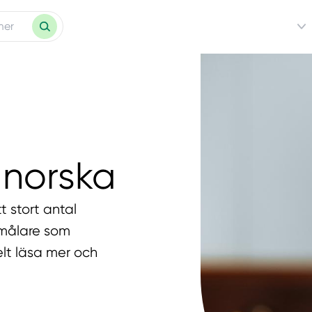
 norska
t stort antal
5 målare som
elt läsa mer och