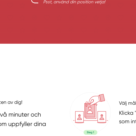
Psst, använd din position vetja!
ten av dig!
Välj må
Klicka
två minuter och
som in
om uppfyller dina