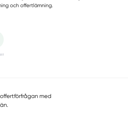
ning och offertlämning.
offertförfrågan med
län.