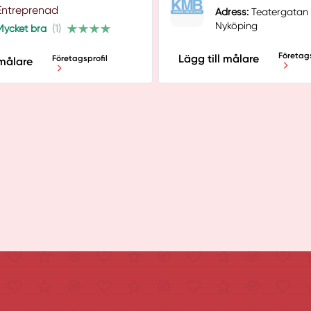
Entreprenad
Adress:
Teatergatan 2
Nyköping
Mycket bra
(1)
Företags
Lägg till målare
Företagsprofil
 målare