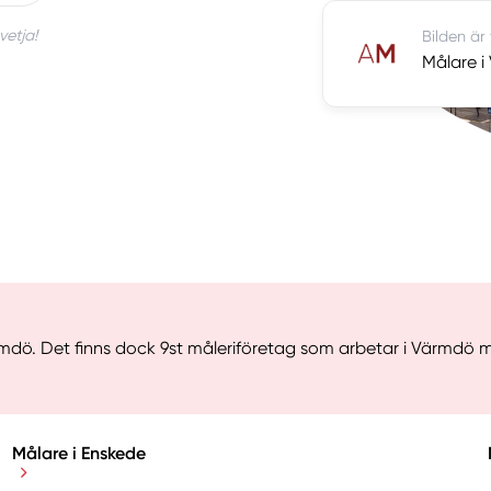
vetja!
Bilden är
Målare 
mdö. Det finns dock 9st måleriföretag som arbetar i Värmdö me
Målare i Enskede