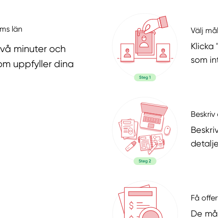
lms län
Välj må
Klicka
två minuter och
som in
om uppfyller dina
Beskriv 
Beskri
detalje
Få offer
De mål