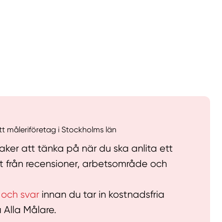
llt
Få hjälp
Välj tillvägagångssätt
ett måleriföretag i Stockholms län
ker att tänka på när du ska anlita ett
lt från recensioner, arbetsområde och
 och svar
innan du tar in kostnadsfria
å Alla Målare.