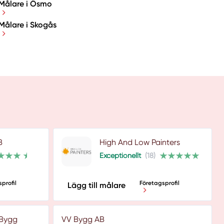
Målare i Ösmo
Målare i Skogås
B
High And Low Painters
Exceptionellt
(18)
profil
Företagsprofil
Lägg till målare
 Bygg
VV Bygg AB