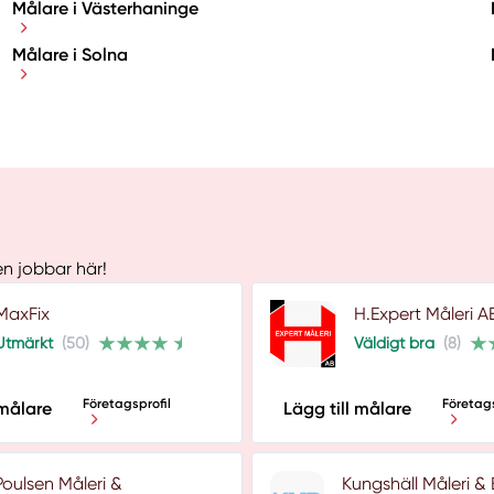
Målare i Västerhaninge
Målare i Solna
en jobbar här!
MaxFix
H.Expert Måleri A
Utmärkt
(50)
Väldigt bra
(8)
Företagsprofil
Företags
 målare
Lägg till målare
Poulsen Måleri &
Kungshäll Måleri &