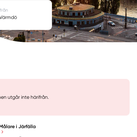
 från
i Värmdö
n utgår inte härifrån.
Målare i Järfälla